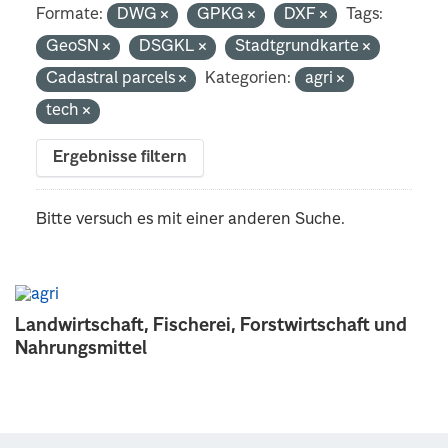
Formate:
DWG
GPKG
DXF
Tags:
GeoSN
DSGKL
Stadtgrundkarte
Cadastral parcels
Kategorien:
agri
tech
Ergebnisse filtern
Bitte versuch es mit einer anderen Suche.
Landwirtschaft, Fischerei, Forstwirtschaft und
Nahrungsmittel