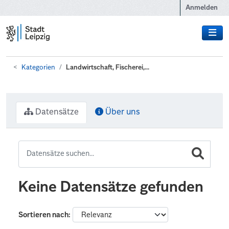
Zum Hauptinhalt wechseln
Anmelden
Kategorien
Landwirtschaft, Fischerei,...
Datensätze
Über uns
Keine Datensätze gefunden
Sortieren nach