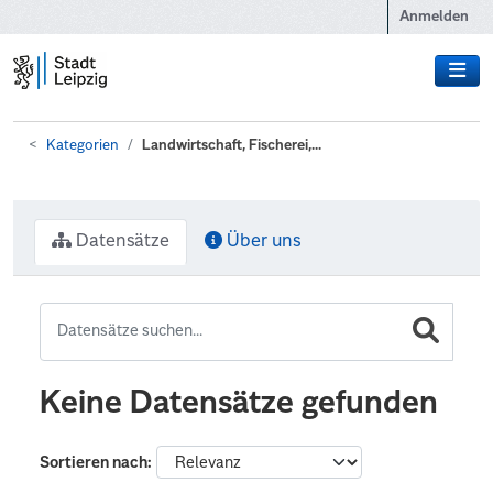
Zum Hauptinhalt wechseln
Anmelden
Kategorien
Landwirtschaft, Fischerei,...
Datensätze
Über uns
Keine Datensätze gefunden
Sortieren nach