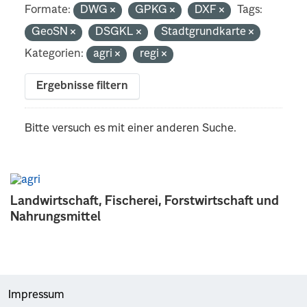
Formate:
DWG
GPKG
DXF
Tags:
GeoSN
DSGKL
Stadtgrundkarte
Kategorien:
agri
regi
Ergebnisse filtern
Bitte versuch es mit einer anderen Suche.
Landwirtschaft, Fischerei, Forstwirtschaft und
Nahrungsmittel
Impressum