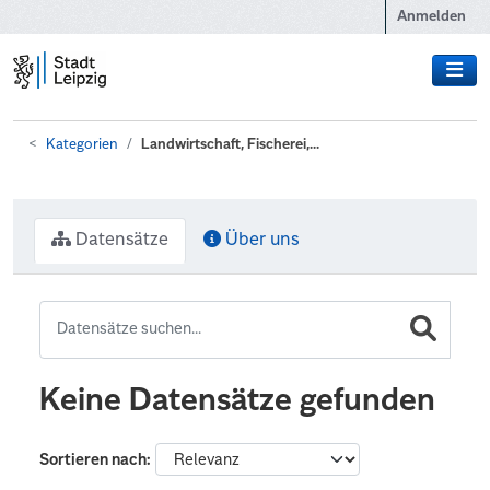
Zum Hauptinhalt wechseln
Anmelden
Kategorien
Landwirtschaft, Fischerei,...
Datensätze
Über uns
Keine Datensätze gefunden
Sortieren nach