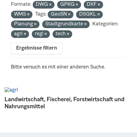
Formate:
DWG
GPKG
DXF
WMS
Tags:
GeoSN
DSGKL
Planung
Stadtgrundkarte
Kategorien:
agri
regi
tech
Ergebnisse filtern
Bitte versuch es mit einer anderen Suche.
Landwirtschaft, Fischerei, Forstwirtschaft und
Nahrungsmittel