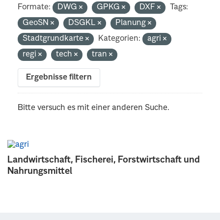
Formate:
DWG
GPKG
DXF
Tags:
GeoSN
DSGKL
Planung
Stadtgrundkarte
Kategorien:
agri
regi
tech
tran
Ergebnisse filtern
Bitte versuch es mit einer anderen Suche.
Landwirtschaft, Fischerei, Forstwirtschaft und
Nahrungsmittel