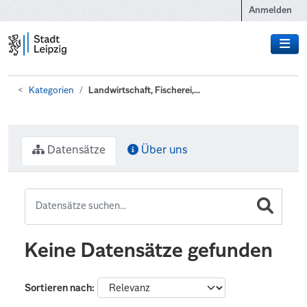
Zum Hauptinhalt wechseln
Anmelden
Kategorien
Landwirtschaft, Fischerei,...
Datensätze
Über uns
Keine Datensätze gefunden
Sortieren nach