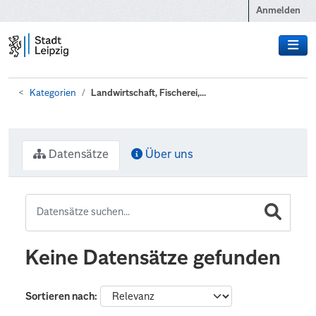
Zum Hauptinhalt wechseln
Anmelden
Kategorien
Landwirtschaft, Fischerei,...
Datensätze
Über uns
Keine Datensätze gefunden
Sortieren nach