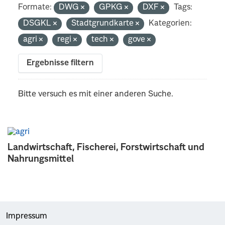
Formate:
DWG
GPKG
DXF
Tags:
DSGKL
Stadtgrundkarte
Kategorien:
agri
regi
tech
gove
Ergebnisse filtern
Bitte versuch es mit einer anderen Suche.
Landwirtschaft, Fischerei, Forstwirtschaft und
Nahrungsmittel
Impressum