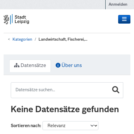
Zum Hauptinhalt wechseln
Anmelden
Kategorien
Landwirtschaft, Fischerei,...
Datensätze
Über uns
Keine Datensätze gefunden
Sortieren nach