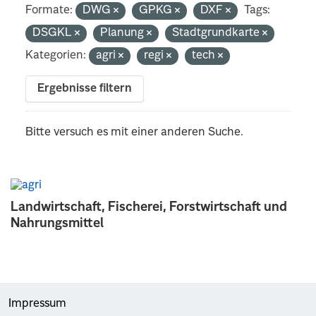
Formate:
DWG
GPKG
DXF
Tags:
DSGKL
Planung
Stadtgrundkarte
Kategorien:
agri
regi
tech
Ergebnisse filtern
Bitte versuch es mit einer anderen Suche.
Landwirtschaft, Fischerei, Forstwirtschaft und
Nahrungsmittel
Impressum