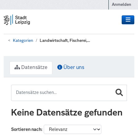
Zum Hauptinhalt wechseln
Anmelden
Kategorien
Landwirtschaft, Fischerei,...
Datensätze
Über uns
Keine Datensätze gefunden
Sortieren nach