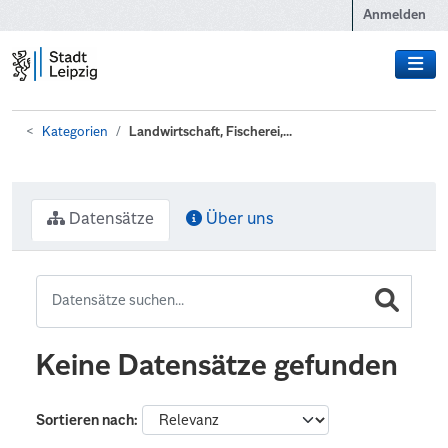
Zum Hauptinhalt wechseln
Anmelden
Kategorien
Landwirtschaft, Fischerei,...
Datensätze
Über uns
Keine Datensätze gefunden
Sortieren nach