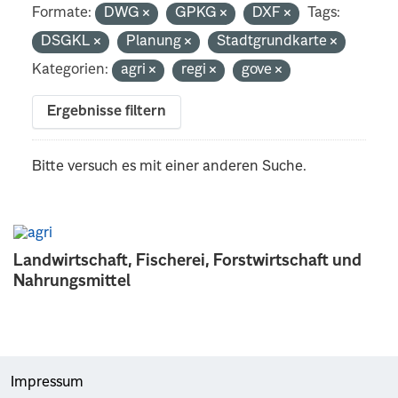
Formate:
DWG
GPKG
DXF
Tags:
DSGKL
Planung
Stadtgrundkarte
Kategorien:
agri
regi
gove
Ergebnisse filtern
Bitte versuch es mit einer anderen Suche.
Landwirtschaft, Fischerei, Forstwirtschaft und
Nahrungsmittel
Impressum