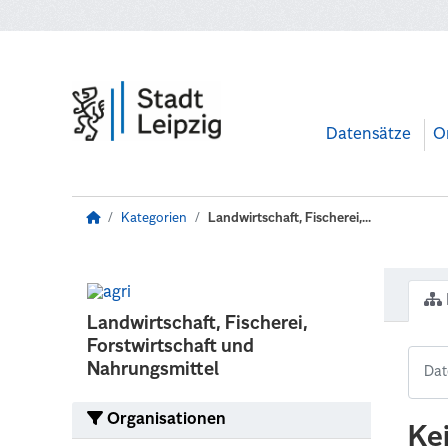
Zum Hauptinhalt wechseln
Datensätze
O
Kategorien
Landwirtschaft, Fischerei,...
Landwirtschaft, Fischerei,
Forstwirtschaft und
Nahrungsmittel
Organisationen
Ke