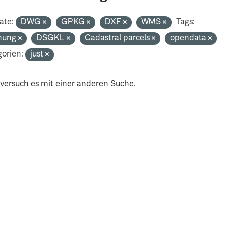
ate:
DWG
GPKG
DXF
WMS
Tags:
nung
DSGKL
Cadastral parcels
opendata
orien:
just
 versuch es mit einer anderen Suche.