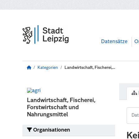
Zum Hauptinhalt wechseln
Datensätze
O
Kategorien
Landwirtschaft, Fischerei,...
Landwirtschaft, Fischerei,
Forstwirtschaft und
Nahrungsmittel
Organisationen
Ke