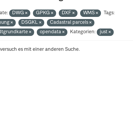
ate:
DWG
GPKG
DXF
WMS
Tags:
nung
DSGKL
Cadastral parcels
dtgrundkarte
opendata
Kategorien:
just
 versuch es mit einer anderen Suche.