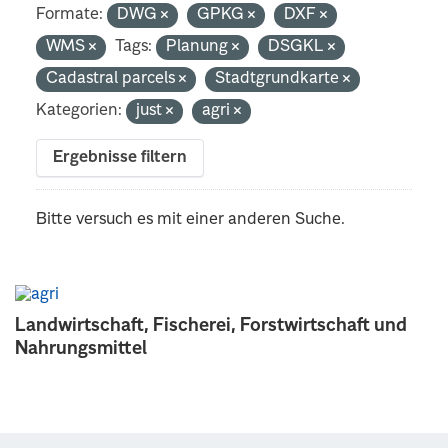
Formate:
DWG
GPKG
DXF
WMS
Tags:
Planung
DSGKL
Cadastral parcels
Stadtgrundkarte
Kategorien:
just
agri
Ergebnisse filtern
Bitte versuch es mit einer anderen Suche.
Landwirtschaft, Fischerei, Forstwirtschaft und
Nahrungsmittel