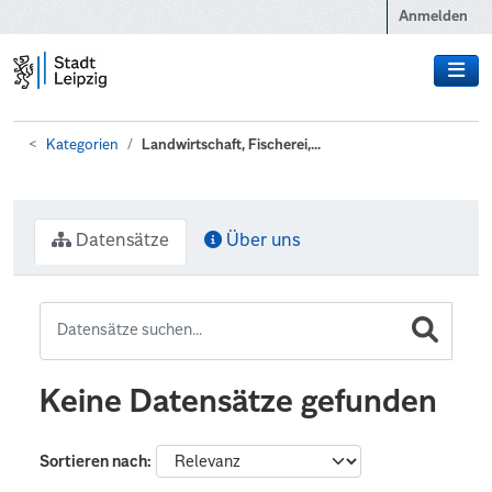
Zum Hauptinhalt wechseln
Anmelden
Kategorien
Landwirtschaft, Fischerei,...
Datensätze
Über uns
Keine Datensätze gefunden
Sortieren nach