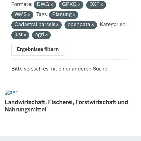
Formate:
DWG
GPKG
DXF
WMS
Tags:
Planung
Cadastral parcels
opendata
Kategorien:
just
agri
Ergebnisse filtern
Bitte versuch es mit einer anderen Suche.
Landwirtschaft, Fischerei, Forstwirtschaft und
Nahrungsmittel