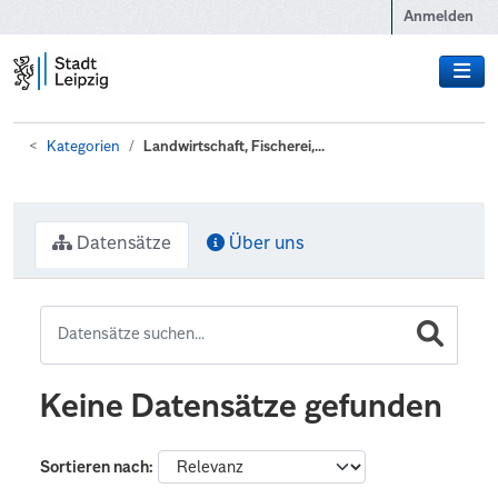
Zum Hauptinhalt wechseln
Anmelden
Kategorien
Landwirtschaft, Fischerei,...
Datensätze
Über uns
Keine Datensätze gefunden
Sortieren nach