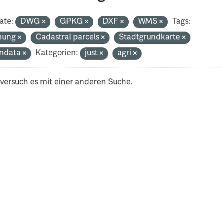
ate:
DWG
GPKG
DXF
WMS
Tags:
nung
Cadastral parcels
Stadtgrundkarte
ndata
Kategorien:
just
agri
 versuch es mit einer anderen Suche.