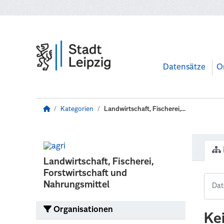
Zum Hauptinhalt wechseln
Datensätze
O
Kategorien
Landwirtschaft, Fischerei,...
Landwirtschaft, Fischerei,
Forstwirtschaft und
Nahrungsmittel
Organisationen
Ke