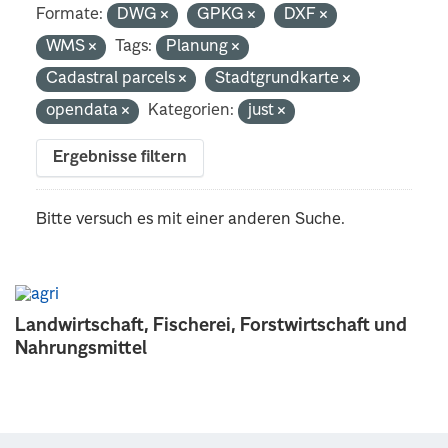
Formate:
DWG
GPKG
DXF
WMS
Tags:
Planung
Cadastral parcels
Stadtgrundkarte
opendata
Kategorien:
just
Ergebnisse filtern
Bitte versuch es mit einer anderen Suche.
Landwirtschaft, Fischerei, Forstwirtschaft und
Nahrungsmittel