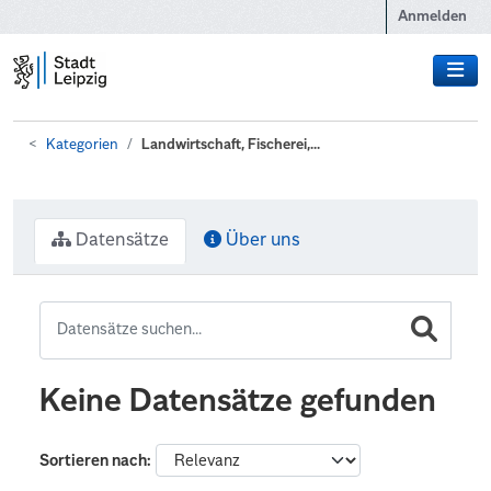
Zum Hauptinhalt wechseln
Anmelden
Kategorien
Landwirtschaft, Fischerei,...
Datensätze
Über uns
Keine Datensätze gefunden
Sortieren nach