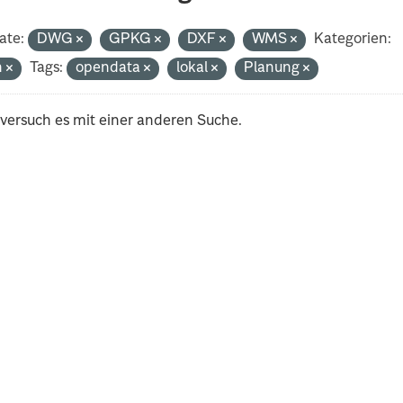
ate:
DWG
GPKG
DXF
WMS
Kategorien:
h
Tags:
opendata
lokal
Planung
 versuch es mit einer anderen Suche.