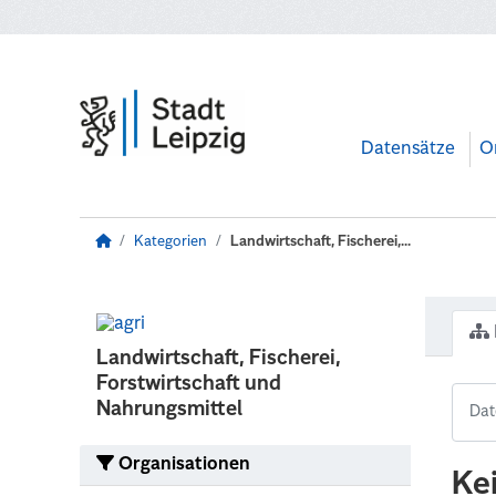
Zum Hauptinhalt wechseln
Datensätze
O
Kategorien
Landwirtschaft, Fischerei,...
Landwirtschaft, Fischerei,
Forstwirtschaft und
Nahrungsmittel
Organisationen
Ke