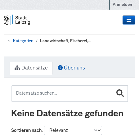
Zum Hauptinhalt wechseln
Anmelden
Kategorien
Landwirtschaft, Fischerei,...
Datensätze
Über uns
Keine Datensätze gefunden
Sortieren nach