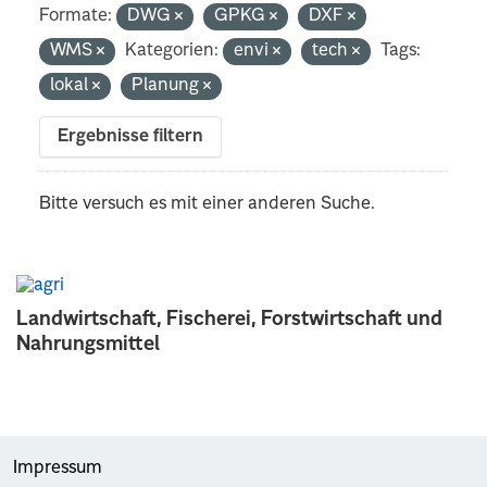
Formate:
DWG
GPKG
DXF
WMS
Kategorien:
envi
tech
Tags:
lokal
Planung
Ergebnisse filtern
Bitte versuch es mit einer anderen Suche.
Landwirtschaft, Fischerei, Forstwirtschaft und
Nahrungsmittel
Impressum