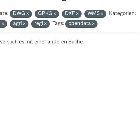
ate:
DWG
GPKG
DXF
WMS
Kategorien:
i
agri
regi
Tags:
opendata
 versuch es mit einer anderen Suche.