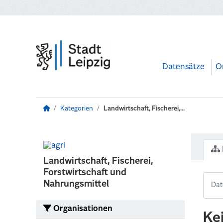
Zum Hauptinhalt wechseln
Datensätze
O
Kategorien
Landwirtschaft, Fischerei,...
Landwirtschaft, Fischerei,
Forstwirtschaft und
Nahrungsmittel
Organisationen
Ke