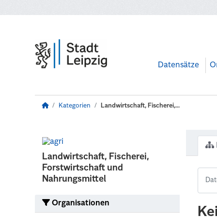
Zum Hauptinhalt wechseln
Datensätze
O
Kategorien
Landwirtschaft, Fischerei,...
Landwirtschaft, Fischerei,
Forstwirtschaft und
Nahrungsmittel
Organisationen
Ke