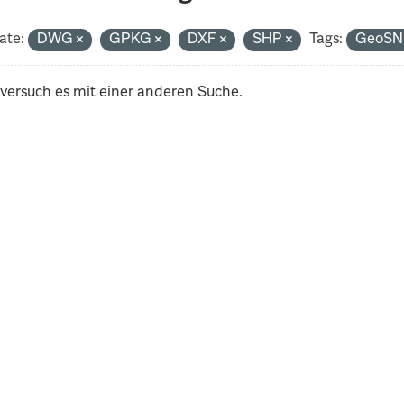
ate:
DWG
GPKG
DXF
SHP
Tags:
GeoS
 versuch es mit einer anderen Suche.