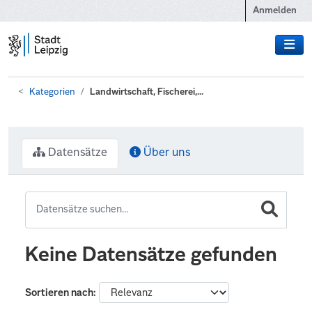
Zum Hauptinhalt wechseln
Anmelden
Kategorien
Landwirtschaft, Fischerei,...
Datensätze
Über uns
Keine Datensätze gefunden
Sortieren nach