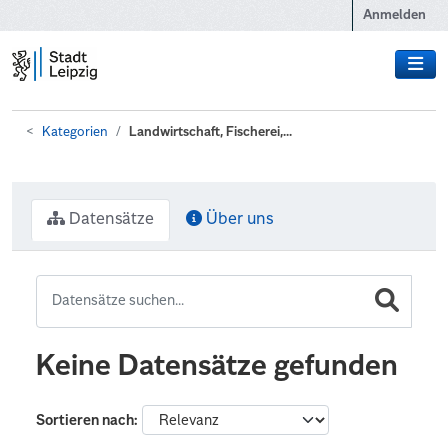
Zum Hauptinhalt wechseln
Anmelden
Kategorien
Landwirtschaft, Fischerei,...
Datensätze
Über uns
Keine Datensätze gefunden
Sortieren nach