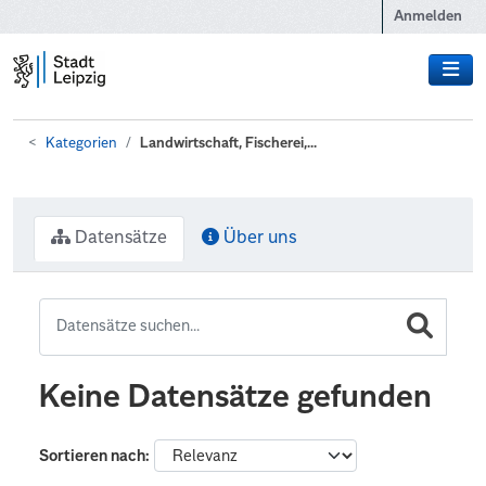
Zum Hauptinhalt wechseln
Anmelden
Kategorien
Landwirtschaft, Fischerei,...
Datensätze
Über uns
Keine Datensätze gefunden
Sortieren nach