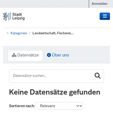
Zum Hauptinhalt wechseln
Anmelden
Kategorien
Landwirtschaft, Fischerei,...
Datensätze
Über uns
Keine Datensätze gefunden
Sortieren nach