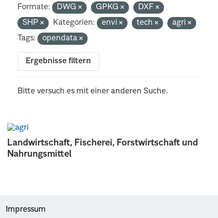
Formate:
DWG
GPKG
DXF
SHP
Kategorien:
envi
tech
agri
Tags:
opendata
Ergebnisse filtern
Bitte versuch es mit einer anderen Suche.
Landwirtschaft, Fischerei, Forstwirtschaft und
Nahrungsmittel
Impressum