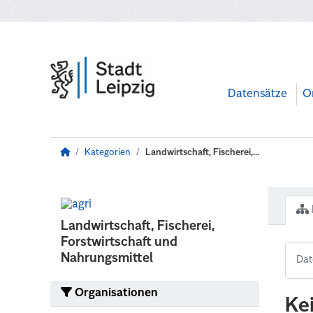
Zum Hauptinhalt wechseln
Datensätze
O
Kategorien
Landwirtschaft, Fischerei,...
Landwirtschaft, Fischerei,
Forstwirtschaft und
Nahrungsmittel
Organisationen
Ke