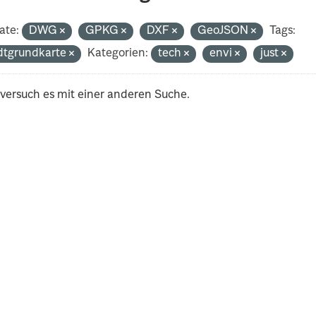
ate:
DWG
GPKG
DXF
GeoJSON
Tags:
dtgrundkarte
Kategorien:
tech
envi
just
 versuch es mit einer anderen Suche.