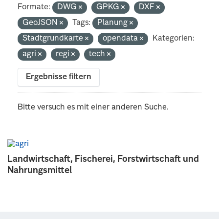
Formate:
DWG
GPKG
DXF
GeoJSON
Tags:
Planung
Stadtgrundkarte
opendata
Kategorien:
agri
regi
tech
Ergebnisse filtern
Bitte versuch es mit einer anderen Suche.
Landwirtschaft, Fischerei, Forstwirtschaft und
Nahrungsmittel