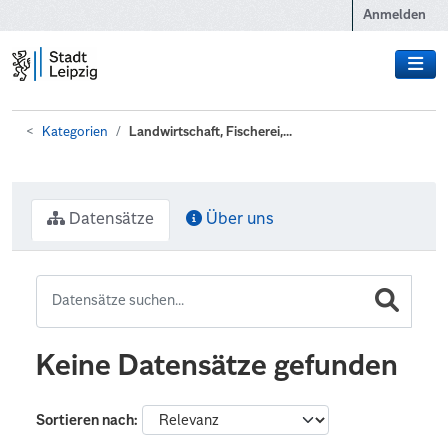
Zum Hauptinhalt wechseln
Anmelden
Kategorien
Landwirtschaft, Fischerei,...
Datensätze
Über uns
Keine Datensätze gefunden
Sortieren nach