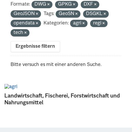
Formate:
DWG
GPKG
DXF
GeoJSON
Tags:
GeoSN
DSGKL
opendata
Kategorien:
agri
regi
tech
Ergebnisse filtern
Bitte versuch es mit einer anderen Suche.
Landwirtschaft, Fischerei, Forstwirtschaft und
Nahrungsmittel