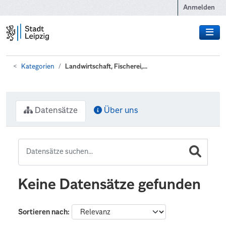
Zum Hauptinhalt wechseln
Anmelden
Kategorien
Landwirtschaft, Fischerei,...
Datensätze
Über uns
Keine Datensätze gefunden
Sortieren nach