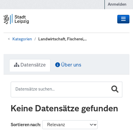
Zum Hauptinhalt wechseln
Anmelden
Kategorien
Landwirtschaft, Fischerei,...
Datensätze
Über uns
Keine Datensätze gefunden
Sortieren nach