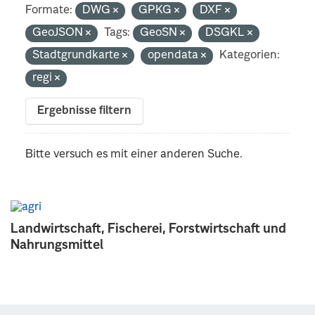
Formate:
DWG
GPKG
DXF
GeoJSON
Tags:
GeoSN
DSGKL
Stadtgrundkarte
opendata
Kategorien:
regi
Ergebnisse filtern
Bitte versuch es mit einer anderen Suche.
Landwirtschaft, Fischerei, Forstwirtschaft und
Nahrungsmittel