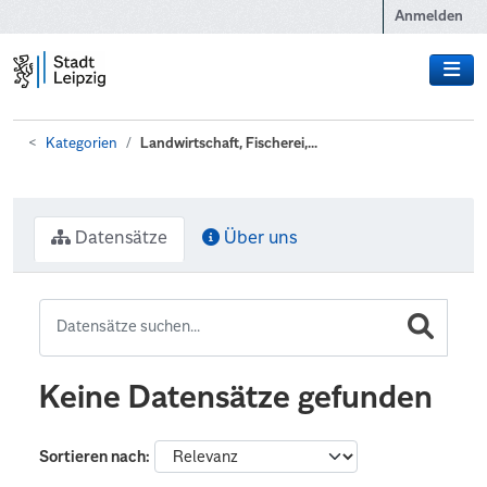
Zum Hauptinhalt wechseln
Anmelden
Kategorien
Landwirtschaft, Fischerei,...
Datensätze
Über uns
Keine Datensätze gefunden
Sortieren nach