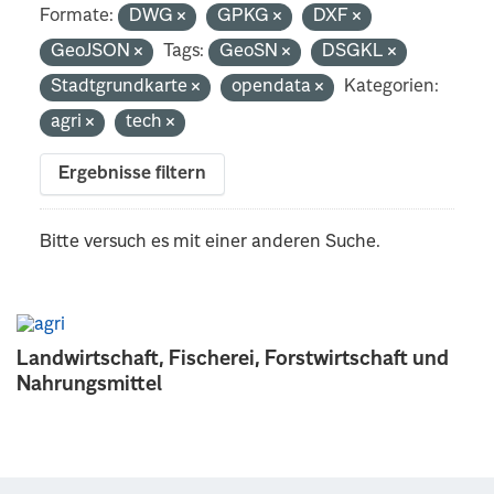
Formate:
DWG
GPKG
DXF
GeoJSON
Tags:
GeoSN
DSGKL
Stadtgrundkarte
opendata
Kategorien:
agri
tech
Ergebnisse filtern
Bitte versuch es mit einer anderen Suche.
Landwirtschaft, Fischerei, Forstwirtschaft und
Nahrungsmittel