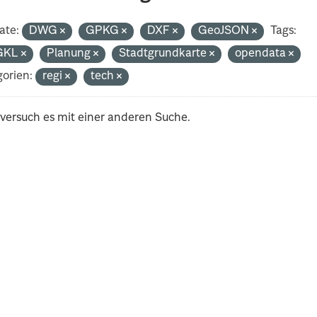
ate:
DWG
GPKG
DXF
GeoJSON
Tags:
GKL
Planung
Stadtgrundkarte
opendata
orien:
regi
tech
 versuch es mit einer anderen Suche.