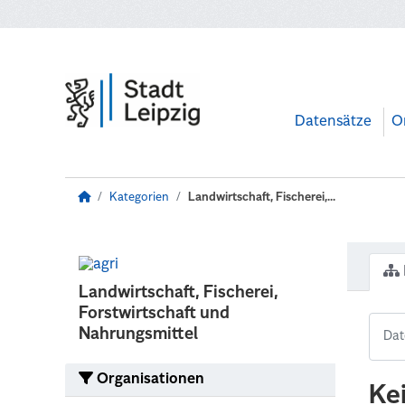
Zum Hauptinhalt wechseln
Datensätze
O
Kategorien
Landwirtschaft, Fischerei,...
Landwirtschaft, Fischerei,
Forstwirtschaft und
Nahrungsmittel
Organisationen
Ke