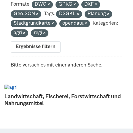
Formate:
DWG
GPKG
DXF
GeoJSON
Tags:
DSGKL
Planung
Stadtgrundkarte
opendata
Kategorien:
agri
regi
Ergebnisse filtern
Bitte versuch es mit einer anderen Suche.
Landwirtschaft, Fischerei, Forstwirtschaft und
Nahrungsmittel