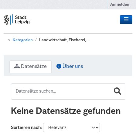
Zum Hauptinhalt wechseln
Anmelden
Kategorien
Landwirtschaft, Fischerei,...
Datensätze
Über uns
Keine Datensätze gefunden
Sortieren nach