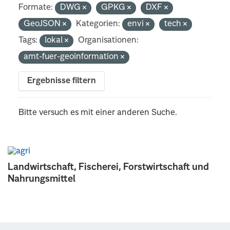
Formate:
DWG
GPKG
DXF
GeoJSON
Kategorien:
envi
tech
Tags:
lokal
Organisationen:
amt-fuer-geoinformation
Ergebnisse filtern
Bitte versuch es mit einer anderen Suche.
Landwirtschaft, Fischerei, Forstwirtschaft und
Nahrungsmittel