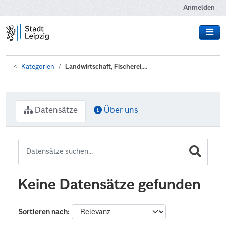
Zum Hauptinhalt wechseln
Anmelden
Kategorien
Landwirtschaft, Fischerei,...
Datensätze
Über uns
Keine Datensätze gefunden
Sortieren nach