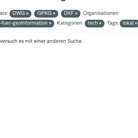
ate:
DWG
GPKG
DXF
Organisationen:
-fuer-geoinformation
Kategorien:
tech
Tags:
lokal
 versuch es mit einer anderen Suche.