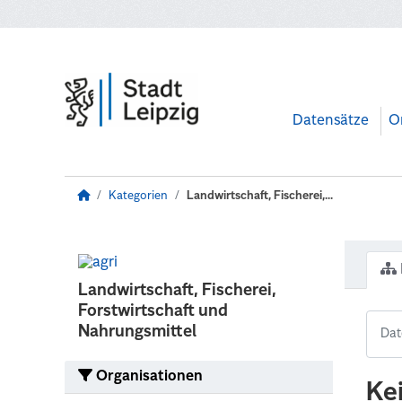
Zum Hauptinhalt wechseln
Datensätze
O
Kategorien
Landwirtschaft, Fischerei,...
Landwirtschaft, Fischerei,
Forstwirtschaft und
Nahrungsmittel
Organisationen
Ke