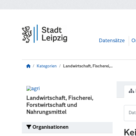
Zum Hauptinhalt wechseln
Datensätze
O
Kategorien
Landwirtschaft, Fischerei,...
Landwirtschaft, Fischerei,
Forstwirtschaft und
Nahrungsmittel
Organisationen
Ke