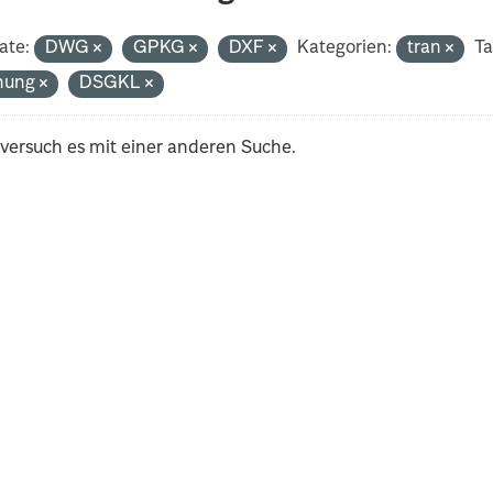
ate:
DWG
GPKG
DXF
Kategorien:
tran
Ta
nung
DSGKL
 versuch es mit einer anderen Suche.