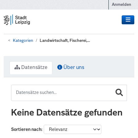
Zum Hauptinhalt wechseln
Anmelden
Kategorien
Landwirtschaft, Fischerei,...
Datensätze
Über uns
Keine Datensätze gefunden
Sortieren nach