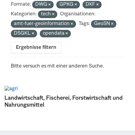
Formate:
DWG
GPKG
DXF
Kategorien:
tech
Organisationen:
amt-fuer-geoinformation
Tags:
GeoSN
DSGKL
opendata
Ergebnisse filtern
Bitte versuch es mit einer anderen Suche.
Landwirtschaft, Fischerei, Forstwirtschaft und
Nahrungsmittel