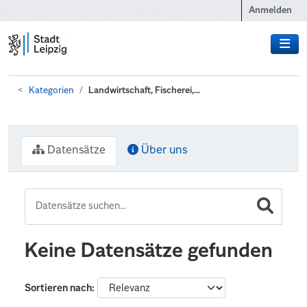
Zum Hauptinhalt wechseln
Anmelden
Kategorien
Landwirtschaft, Fischerei,...
Datensätze
Über uns
Keine Datensätze gefunden
Sortieren nach