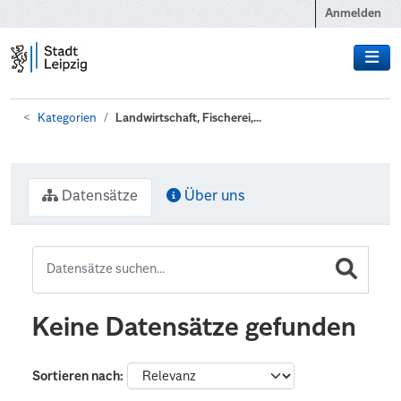
Zum Hauptinhalt wechseln
Anmelden
Kategorien
Landwirtschaft, Fischerei,...
Datensätze
Über uns
Keine Datensätze gefunden
Sortieren nach