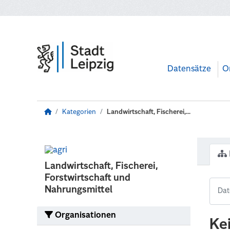
Zum Hauptinhalt wechseln
Datensätze
O
Kategorien
Landwirtschaft, Fischerei,...
Landwirtschaft, Fischerei,
Forstwirtschaft und
Nahrungsmittel
Organisationen
Ke