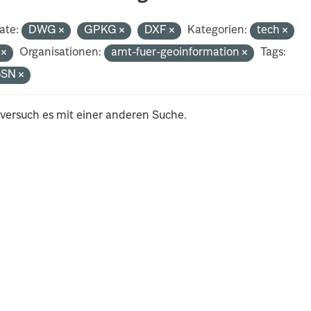
ate:
DWG
GPKG
DXF
Kategorien:
tech
i
Organisationen:
amt-fuer-geoinformation
Tags:
oSN
 versuch es mit einer anderen Suche.