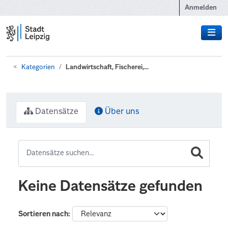
Zum Hauptinhalt wechseln
Anmelden
Kategorien
Landwirtschaft, Fischerei,...
Datensätze
Über uns
Keine Datensätze gefunden
Sortieren nach