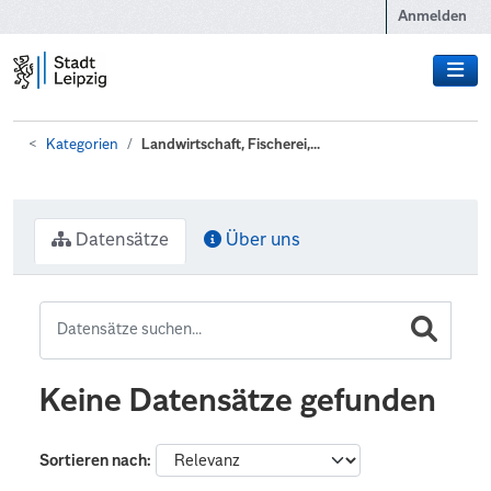
Zum Hauptinhalt wechseln
Anmelden
Kategorien
Landwirtschaft, Fischerei,...
Datensätze
Über uns
Keine Datensätze gefunden
Sortieren nach