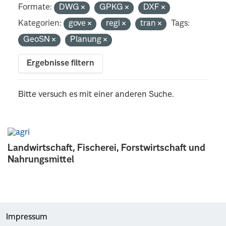
Formate:
DWG
GPKG
DXF
Kategorien:
gove
regi
tran
Tags:
GeoSN
Planung
Ergebnisse filtern
Bitte versuch es mit einer anderen Suche.
Landwirtschaft, Fischerei, Forstwirtschaft und
Nahrungsmittel
Impressum