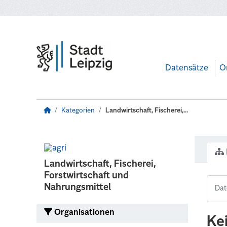
Zum Hauptinhalt wechseln
Datensätze
O
Kategorien
Landwirtschaft, Fischerei,...
Landwirtschaft, Fischerei,
Forstwirtschaft und
Nahrungsmittel
Organisationen
Ke