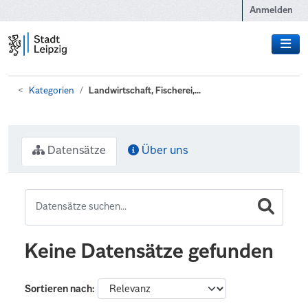
Zum Hauptinhalt wechseln
Anmelden
Kategorien
Landwirtschaft, Fischerei,...
Datensätze
Über uns
Keine Datensätze gefunden
Sortieren nach