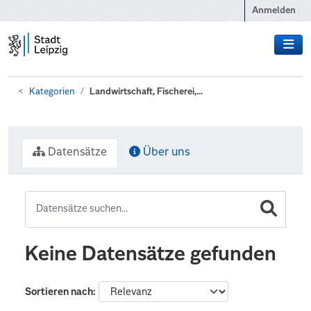
Zum Hauptinhalt wechseln
Anmelden
Kategorien
Landwirtschaft, Fischerei,...
Datensätze
Über uns
Keine Datensätze gefunden
Sortieren nach