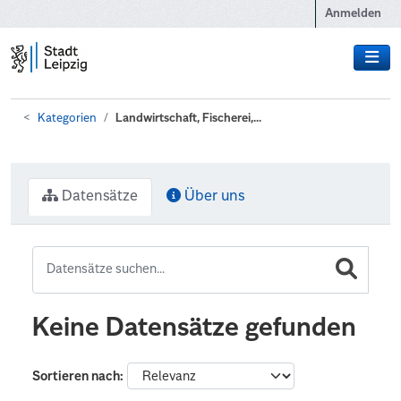
Zum Hauptinhalt wechseln
Anmelden
Kategorien
Landwirtschaft, Fischerei,...
Datensätze
Über uns
Keine Datensätze gefunden
Sortieren nach