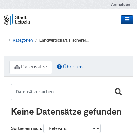
Zum Hauptinhalt wechseln
Anmelden
Kategorien
Landwirtschaft, Fischerei,...
Datensätze
Über uns
Keine Datensätze gefunden
Sortieren nach