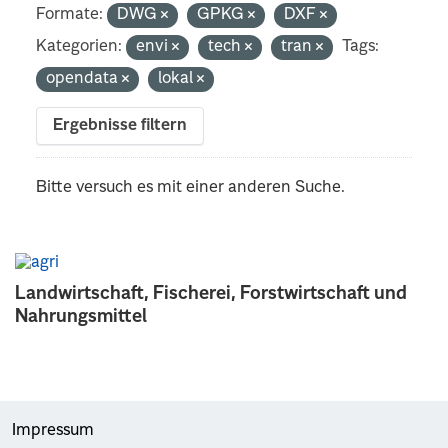
Formate:
DWG
GPKG
DXF
Kategorien:
envi
tech
tran
Tags:
opendata
lokal
Ergebnisse filtern
Bitte versuch es mit einer anderen Suche.
Landwirtschaft, Fischerei, Forstwirtschaft und
Nahrungsmittel
Impressum