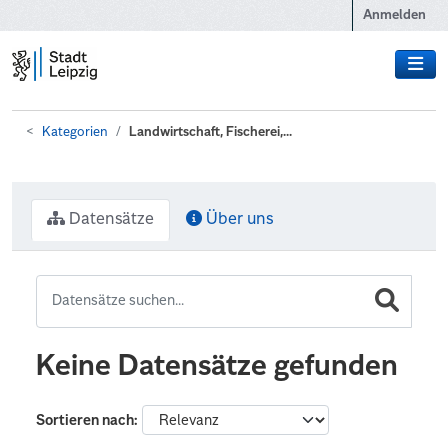
Zum Hauptinhalt wechseln
Anmelden
Kategorien
Landwirtschaft, Fischerei,...
Datensätze
Über uns
Keine Datensätze gefunden
Sortieren nach