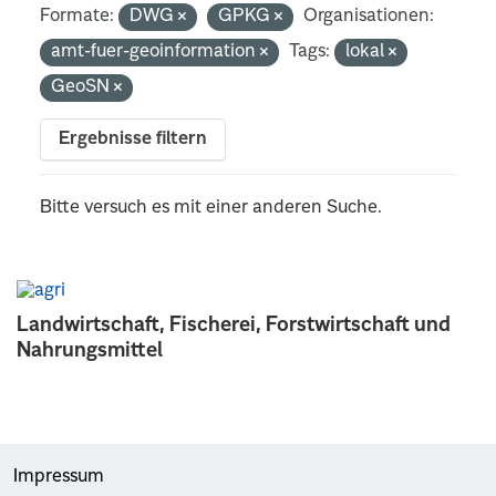
Formate:
DWG
GPKG
Organisationen:
amt-fuer-geoinformation
Tags:
lokal
GeoSN
Ergebnisse filtern
Bitte versuch es mit einer anderen Suche.
Landwirtschaft, Fischerei, Forstwirtschaft und
Nahrungsmittel
Impressum