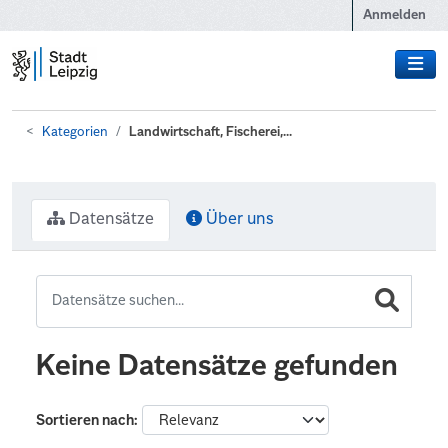
Zum Hauptinhalt wechseln
Anmelden
Kategorien
Landwirtschaft, Fischerei,...
Datensätze
Über uns
Keine Datensätze gefunden
Sortieren nach