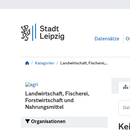
Zum Hauptinhalt wechseln
Datensätze
O
Kategorien
Landwirtschaft, Fischerei,...
Landwirtschaft, Fischerei,
Forstwirtschaft und
Nahrungsmittel
Organisationen
Ke