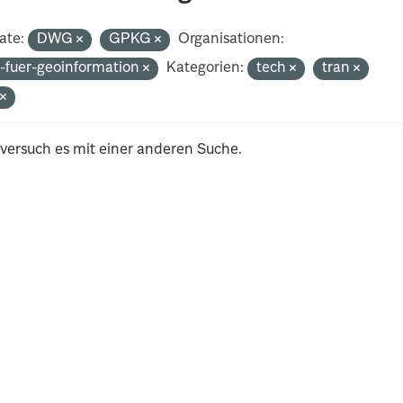
ate:
DWG
GPKG
Organisationen:
-fuer-geoinformation
Kategorien:
tech
tran
t
 versuch es mit einer anderen Suche.