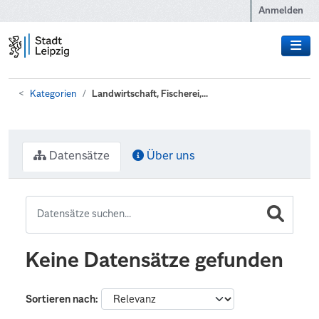
Zum Hauptinhalt wechseln
Anmelden
Kategorien
Landwirtschaft, Fischerei,...
Datensätze
Über uns
Keine Datensätze gefunden
Sortieren nach