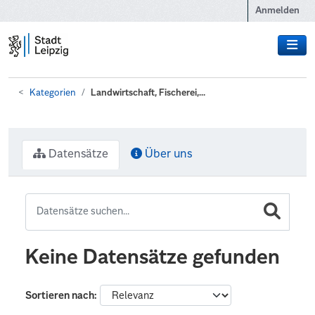
Zum Hauptinhalt wechseln
Anmelden
Kategorien
Landwirtschaft, Fischerei,...
Datensätze
Über uns
Keine Datensätze gefunden
Sortieren nach