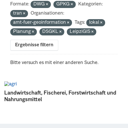
Formate:
DWG
GPKG
Kategorien:
tran
Organisationen:
amt-fuer-geoinformation
Tags:
lokal
Planung
DSGKL
LeipziGIS
Ergebnisse filtern
Bitte versuch es mit einer anderen Suche.
Landwirtschaft, Fischerei, Forstwirtschaft und
Nahrungsmittel