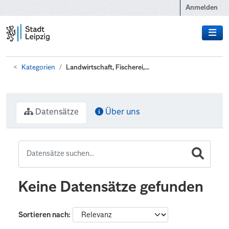
Zum Hauptinhalt wechseln
Anmelden
Kategorien
Landwirtschaft, Fischerei,...
Datensätze
Über uns
Keine Datensätze gefunden
Sortieren nach