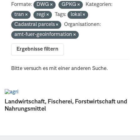
Formate:
DWG
GPKG
Kategorien:
tran
regi
Tags:
lokal
Cadastral parcels
Organisationen:
amt-fuer-geoinformation
Ergebnisse filtern
Bitte versuch es mit einer anderen Suche.
Landwirtschaft, Fischerei, Forstwirtschaft und
Nahrungsmittel