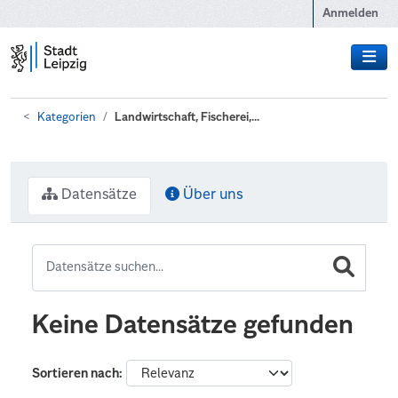
Zum Hauptinhalt wechseln
Anmelden
Kategorien
Landwirtschaft, Fischerei,...
Datensätze
Über uns
Keine Datensätze gefunden
Sortieren nach